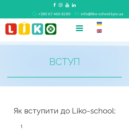
+380 67 466 8289
info@liko-school.kyiv.ua
ВСТУП
Як вступити до Liko-school:
1