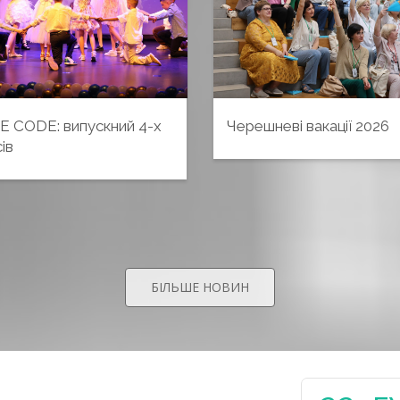
E CODE: випускний 4-х
Черешневі вакації 2026
ів
БІЛЬШЕ НОВИН