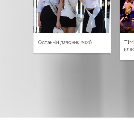
Останній дзвоник 2026
TIM
клас