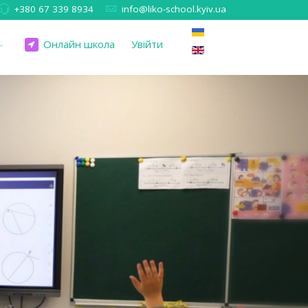
+380 67 339 8934
info@liko-school.kyiv.ua
Онлайн школа
Увійти