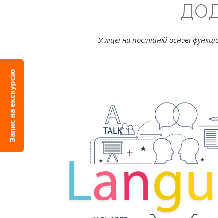
ДО
У ліцеї на постійній основі функц
Запис на екскурсію
Languag