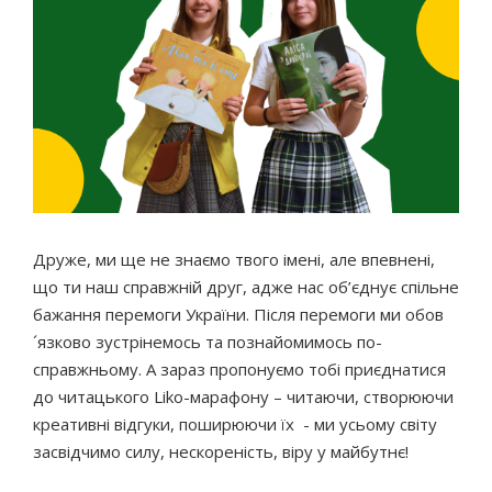
Друже, ми ще не знаємо твого імені, але впевнені,
що ти наш справжній друг, адже нас об’єднує спільне
бажання перемоги України. Після перемоги ми обов
´язково зустрінемось та познайомимось по-
справжньому. А зараз пропонуємо тобі приєднатися
до читацького Liko-марафону – читаючи, створюючи
креативні відгуки, поширюючи їх - ми усьому світу
засвідчимо силу, нескореність, віру у майбутнє!