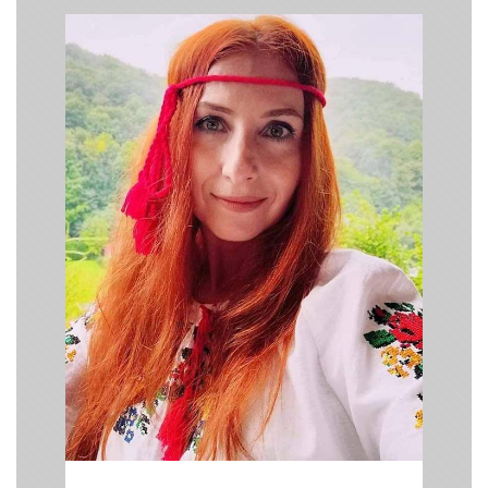
Ганна Коназюк
/ Письменниця,
поетка /
Конкурс - можливість відкрити творчість
крізь призму слова й відчуттів очима
нового покоління.