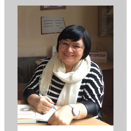
Леся Воронина
/ Письменниця,
перекладачка,
журналістка /
Завжди пишіть про те, що найбільше
хотілося б прочитати вам самим!