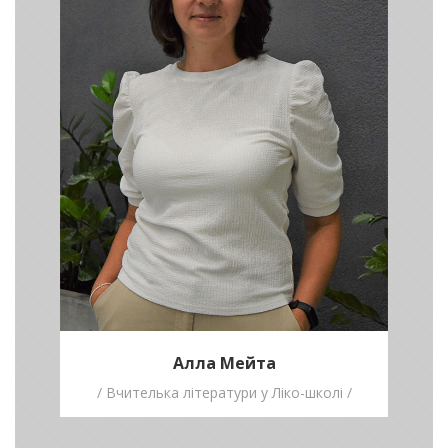
літератури у Ліко-
школі /
Конкурс - то лакмус, що проявиться
можливістю творити і ділитися
враженнями.
Алла Мейта
/ Вчителька літератури у Ліко-школі /