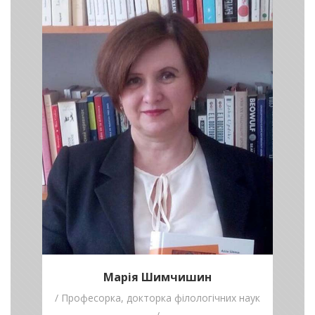
Шимчишин
/ Професорка,
докторка
філологічних наук /
Ділися своїм творчим досвідом - змінюй
світ на краще!
Марія Шимчишин
/ Професорка, докторка філологічних наук