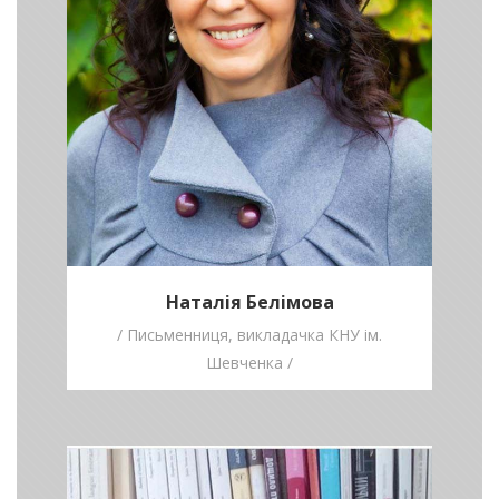
Цей конкурс для того, щоб наші діти
читали з радістю й задоволенням!
Наталія Белімова
/ Письменниця, викладачка КНУ ім.
Шевченка /
Марія