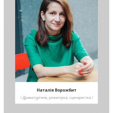
/ Драматургиня,
режисерка,
сценаристка /
Відчуйте, оберіть і працюйте! Ця
стратегія з трьох кроків допоможе стати
успішним та перемогти.
Наталія Ворожбит
/ Драматургиня, режисерка, сценаристка /