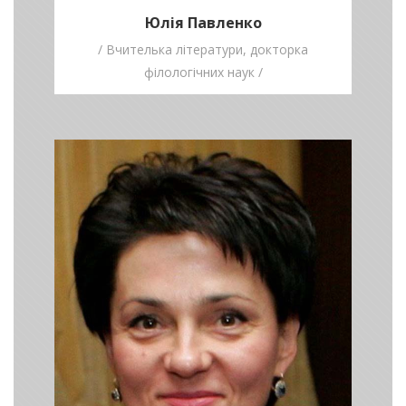
Юлія Павленко
/ Вчителька літератури, докторка
філологічних наук /
Ірина Іваненко
/ к.ф.н., доцентка,
завідувачка
відділення філології і
мистецтвознавства
МАН /
Будьте успішними та перемагайте.
Перемога – це синтез надзвичайної
праці та віри в себе, свої здібності.