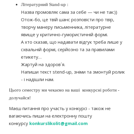
Літературний Stand-up :
Назва промовляє сама за себе — чи не так:))
Отож-бо, це твій шанс розповісти про твір,
творчу манеру письменника, літературне
явище у критично-гумористичній формі.
А хто сказав, що надавати відгук треба лише у
схвальній формі, серйозно та за правилами
етикету…
Жартуй на здоров´я.
Напиши текст stend-up, зніми та змонтуй ролик
- і надішли нам.
Цього семестру ми чекаємо на ваші конкурсні роботи -
долучайся!
Маєш питання про участь у конкурсі - також не
вагаючись пиши на електронну пошту
конкурсу
konkurslikolit@gmail.com