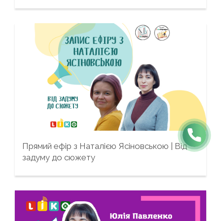
Прямий ефір з Наталією Ясіновською | Від
задуму до сюжету