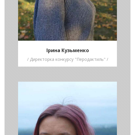
Ірина Кузьменко
/ Директорка конкурсу "Перодактиль" /
Наталія
Ясиновська
/ Письменниця,
перекладачка /