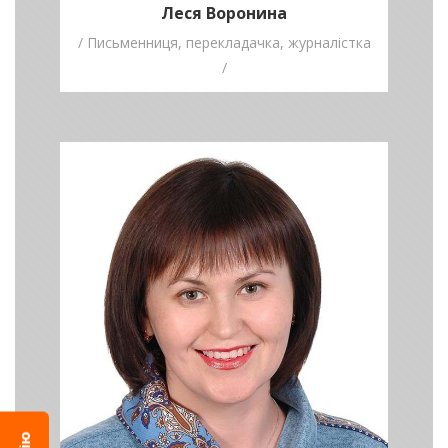
Леся Воронина
/ Письменниця, перекладачка, журналістка
/
Наталія
Любарець
/ Кандидатка
філологічних наук,
доцентка КНУ ім. Т.
Шевченка /
Пишіть тут і зараз, а успіх і визнання
вже чекають на вас!