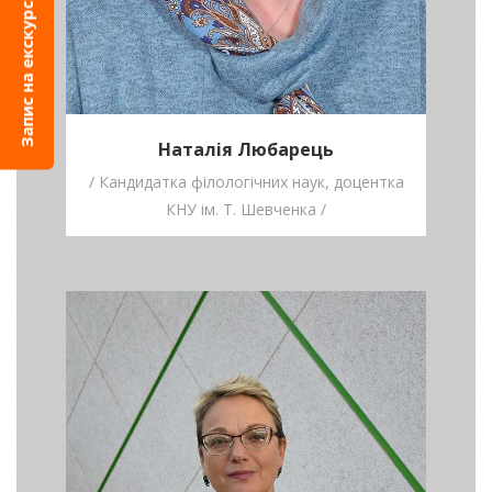
Запис на екскурсію
Наталія Любарець
/ Кандидатка філологічних наук, доцентка
КНУ ім. Т. Шевченка /
Надія
Рабчевська
/ Вчителька
літератури у Ліко-
школі /