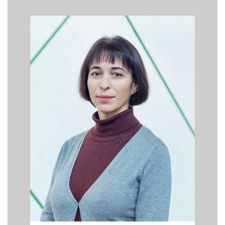
Юлія Павленко
/ Вчителька
літератури, докторка
філологічних наук /
Відкрий силу свого таланту вже сьогодні
- майбутнє в твоїх руках!