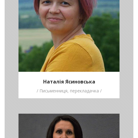
Творчість - це дрібка натхнення й
наполеглива праця.
Наталія Ясиновська
/ Письменниця, перекладачка /
Алла Мейта
/ Вчителька