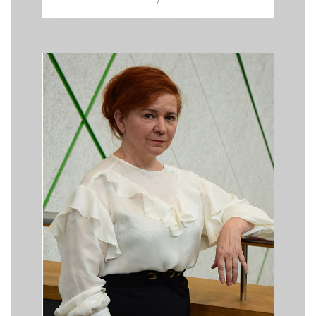
/
Наталія
Нестеренко
/ Вчителька
української мови
Ліко-школи /
Ви прагнете підкорювати нові вершини?
Вперед! Ми віримо у вас та у ваш талант!