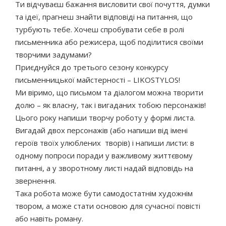
Ти відчуваєш бажання висловити свої почуття, думки
та ідеї, прагнеш знайти відповіді на питання, що
турбують тебе. Хочеш спробувати себе в ролі
письменника або режисера, щоб поділитися своїми
творчими задумами?
Приєднуйся до третього сезону конкурсу
письменницької майстерності – LIKOSTYLOS!
Ми віримо, що письмом та діалогом можна творити
долю – як власну, так і вигаданих тобою персонажів!
Цього року напиши творчу роботу у формі листа.
Вигадай двох персонажів (або напиши від імені
героїв твоїх улюблених творів) і напиши листи: в
одному попроси поради у важливому життєвому
питанні, а у зворотному листі надай відповідь на
звернення.
Така робота може бути самодостатнім художнім
твором, а може стати основою для сучасної повісті
або навіть роману.