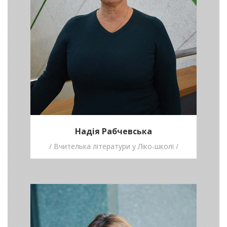
Конкурс письма та читання - унікальна
нагода відкрити в собі нові креативні
сили!
Надія Рабчевська
/ Вчителька літератури у Ліко-школі /
Наталія
Ворожбит