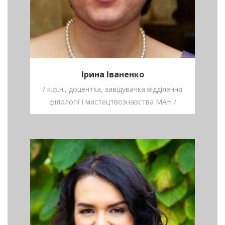
Ірина Іваненко
/ к.ф.н., доцентка, завідувачка відділення
філології і мистецтвознавства МАН /
Наталія
Белімова
/ Письменниця,
викладачка КНУ ім.
Шевченка /