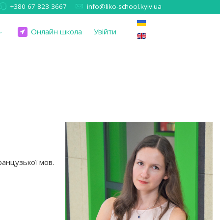
+380 67 823 3667
info@liko-school.kyiv.ua
Онлайн школа
Увійти
ранцузької мов.