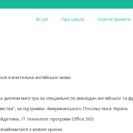
Вступ
Про школу
Освітні проєкти
олі я вчителька англійської мови.
ла диплом магістра за спеціальністю викладач англійської та ф
вства”, за підтримки Американського Посольства в Україні.
детики, ІТ технології: програми Office 365.
знайомитися з мовою країни.