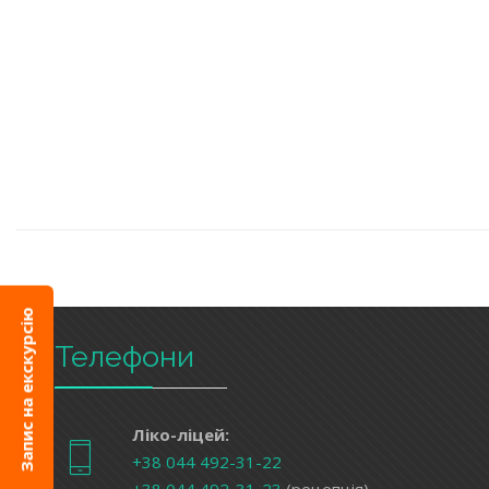
Запис на екскурсію
Телефони
Ліко-ліцей:
+38 044 492-31-22