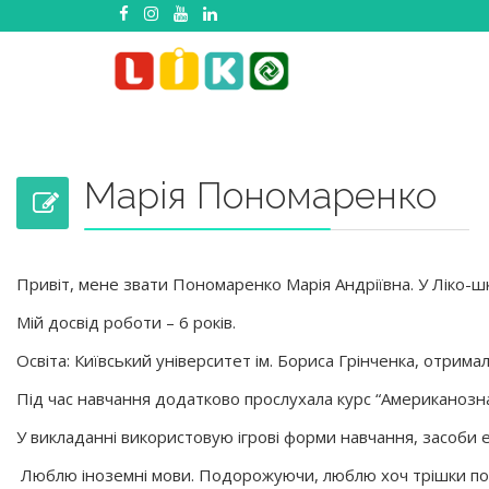
Марія Пономаренко
Привіт, мене звати Пономаренко Марія Андріївна. У Ліко-шк
Мій досвід роботи – 6 років.
Освіта: Київський університет ім. Бориса Грінченка, отрима
Під час навчання додатково прослухала курс “Американозна
У викладанні використовую ігрові форми навчання, засоби ей
Люблю іноземні мови. Подорожуючи, люблю хоч трішки по