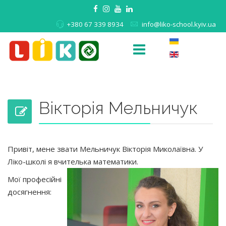
+380 67 339 8934
info@liko-school.kyiv.ua
Вікторія Мельничук
Привіт, мене звати Мельничук Вікторія Миколаївна. У
Ліко-школі я вчителька математики.
Мої професійні
досягнення: