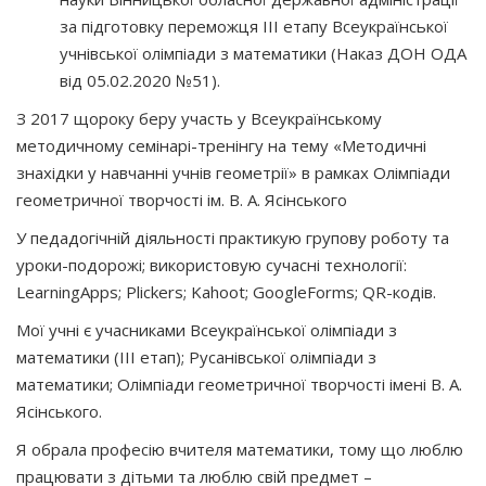
за підготовку переможця ІІІ етапу Всеукраїнської
учнівської олімпіади з математики (Наказ ДОН ОДА
від 05.02.2020 №51).
З 2017 щороку беру участь у Всеукраїнському
методичному семінарі-тренінгу на тему «Методичні
знахідки у навчанні учнів геометрії» в рамках Олімпіади
геометричної творчості ім. В. А. Ясінського
У педадогічній діяльності практикую групову роботу та
уроки-подорожі; використовую сучасні технології:
LearningApps; Plickers; Kahoot; GoogleForms; QR-кодів.
Мої учні є учасниками Всеукраїнської олімпіади з
математики (ІІІ етап); Русанівської олімпіади з
математики; Олімпіади геометричної творчості імені В. А.
Ясінського.
Я обрала професію вчителя математики, тому що люблю
працювати з дітьми та люблю свій предмет –