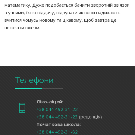
математику. Дуже подобається бачити зворотній зв’язок
з учнями, їхню віддачу, відчувати як вони надихають
вчитися чомусь новому та цікавому, щоб завтра це
показати вже їм.
Телефони
Ліко-ліцей:
+38 044 492-31-22
+38 044 492-31-23
(рецепція)
Початкова школа:
+38 044 492-31-82