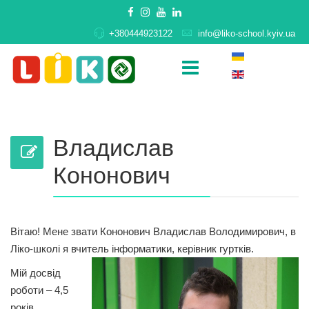
+380444923122
info@liko-school.kyiv.ua
Владислав
Кононович
Вітаю! Мене звати Кононович Владислав Володимирович, в
Ліко-школі я вчитель інформатики, керівник гуртків.
Мій досвід
роботи – 4,5
років