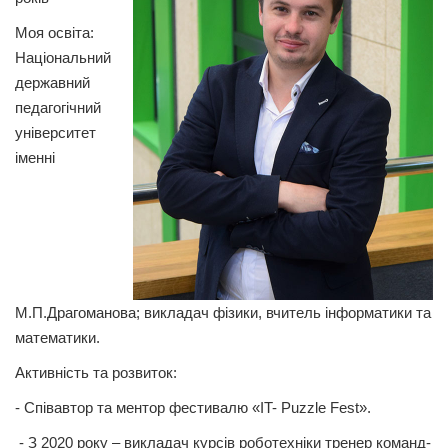
Моя освіта:
Національний
державний
педагогічний
університет
іменні
М.П.Драгоманова; викладач фізики, вчитель інформатики та
математики.
Активність та розвиток:
- Співавтор та ментор фестивалю «IT- Puzzle Fest».
- З 2020 року – викладач курсів роботехніки тренер команд-